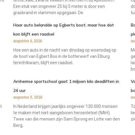
rs
Grote, kale, zwarte vlekken in een berm bij Apeldoorn.
Op
Een stuk van ongeveer 25 bij 5 meter is door een
do
grasbrand in vlammen opgegaan. De
tu
Haar auto belandde op Egberts boot, maar hoe dat
Bo
kon blijft een raadsel
pl
augustus 6, 2026
au
Hoe een auto in de nacht van dinsdag op woensdag op
M
de boot van Egbert Bos in de botterwerf van Elburg
ge
terechtkwam, blijft een raadsel.
la
bo
Arnhemse sportschool gaat 1 miljoen kilo deadliften in
Va
24 uur
b
augustus 5, 2026
au
t
In Nederland krijgen jaarlijks ongeveer 130.000 mensen
To
te maken met niet-aangeboren hersenletsel (NAH).
li
Twee van die mensen zijn Sam Sprong en Lotte van den
zi
Berg,