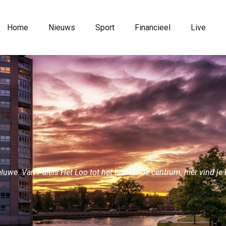
Home
Nieuws
Sport
Financieel
Live
luwe. Van Paleis Het Loo tot het bruisende centrum, hier vind je 