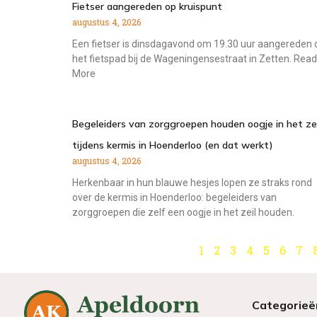
Fietser aangereden op kruispunt
augustus 4, 2026
Een fietser is dinsdagavond om 19.30 uur aangereden 
het fietspad bij de Wageningensestraat in Zetten. Read
More
Begeleiders van zorggroepen houden oogje in het zei
tijdens kermis in Hoenderloo (en dat werkt)
augustus 4, 2026
Herkenbaar in hun blauwe hesjes lopen ze straks rond
over de kermis in Hoenderloo: begeleiders van
zorggroepen die zelf een oogje in het zeil houden.
1
2
3
4
5
6
7
Categorieë