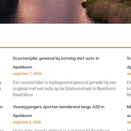
Scooterrijder gewond bij botsing met auto in
Sc
Apeldoorn
A
augustus 7, 2026
au
g
Een scooterrijder is vrijdagavond gewond geraakt bij een
Ee
r
ongeluk met een auto op de Stationsstraat in Apeldoorn.
bo
Read More
Be
en
Voorbijgangers spotten bermbrand langs A50 in
Mi
Apeldoorn
au
augustus 6, 2026
au