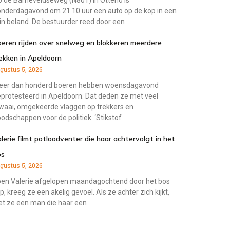
 de Barneveldseweg (N801) in Otterlo is
nderdagavond om 21.10 uur een auto op de kop in een
in beland. De bestuurder reed door een
eren rijden over snelweg en blokkeren meerdere
ekken in Apeldoorn
gustus 5, 2026
eer dan honderd boeren hebben woensdagavond
protesteerd in Apeldoorn. Dat deden ze met veel
waai, omgekeerde vlaggen op trekkers en
odschappen voor de politiek. ‘Stikstof
lerie filmt potloodventer die haar achtervolgt in het
os
gustus 5, 2026
en Valerie afgelopen maandagochtend door het bos
ep, kreeg ze een akelig gevoel. Als ze achter zich kijkt,
et ze een man die haar een