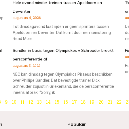
Hele avond minder treinen tussen Apeldoorn en
‘E
Deventer
on
augustus 4, 2026
au
op
Tot dinsdagavond laat rijden er geen sprinters tussen
De
Apeldoorn en Deventer. Dat komt door een seinstoring.
do
Read More
re
l
Sandler in basis tegen Olympiakos • Schreuder breekt
Fi
au
persconferentie af
augustus 3, 2026
Ee
on
NEC kan dinsdag tegen Olympiakos Piraeus beschikken
over Phillipe Sandler. Dat bevestigde trainer Dick
Schreuder zojuist in Griekenland, die de persconferentie
ineens afbrak. “Sorry, ik
8
9
10
11
12
13
14
15
16
17
18
19
20
21
22
2
n
Populair