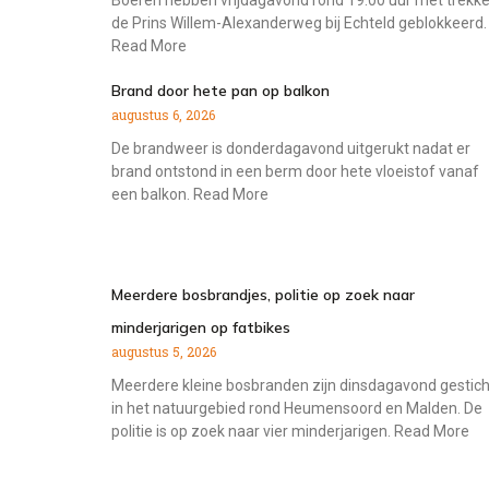
Boeren hebben vrijdagavond rond 19.00 uur met trekke
de Prins Willem-Alexanderweg bij Echteld geblokkeerd.
Read More
Brand door hete pan op balkon
augustus 6, 2026
De brandweer is donderdagavond uitgerukt nadat er
brand ontstond in een berm door hete vloeistof vanaf
een balkon. Read More
Meerdere bosbrandjes, politie op zoek naar
minderjarigen op fatbikes
augustus 5, 2026
Meerdere kleine bosbranden zijn dinsdagavond gestich
in het natuurgebied rond Heumensoord en Malden. De
politie is op zoek naar vier minderjarigen. Read More