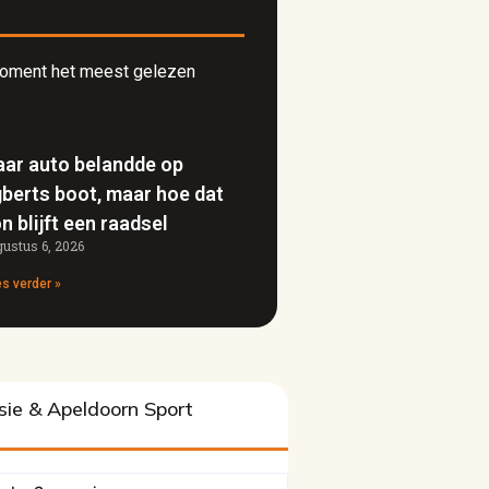
 moment het meest gelezen
ar auto belandde op
berts boot, maar hoe dat
n blijft een raadsel
ustus 6, 2026
s verder »
isie & Apeldoorn Sport