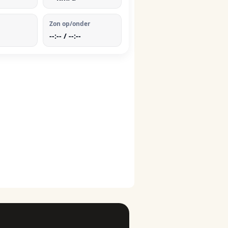
Zon op/onder
--:-- / --:--