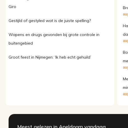
Giro
Br
aug
Gestijld of gestyled wat is de juiste spelling?
Ha
da
Wapens en drugs gevonden bij grote controle in
aug
buitengebied
Bo
Groot feest in Nijmegen: ‘Ik heb echt gehuild’
me
aug
Me
mi
aug
Meest gelezen in Apeldoorn vandaag