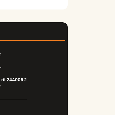
n
 rit 244005 2
n