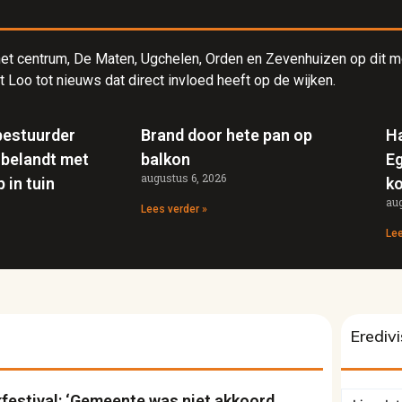
n het centrum, De Maten, Ugchelen, Orden en Zevenhuizen op dit
Loo tot nieuws dat direct invloed heeft op de wijken.
bestuurder
Brand door hete pan op
Ha
 belandt met
balkon
Eg
augustus 6, 2026
 in tuin
ko
aug
Lees verder »
Lee
Erediv
festival: ‘Gemeente was niet akkoord