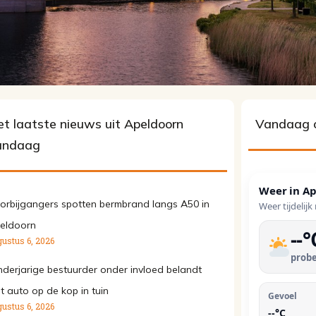
t laatste nieuws uit Apeldoorn
Vandaag 
andaag
Weer in
Ap
orbijgangers spotten bermbrand langs A50 in
Weer tijdelijk
eldoorn
--
°
ustus 6, 2026
probe
nderjarige bestuurder onder invloed belandt
t auto op de kop in tuin
Gevoel
ustus 6, 2026
--
°C