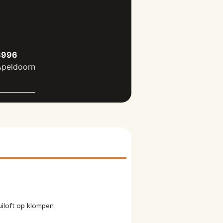
43996
Apeldoorn
uiloft op klompen