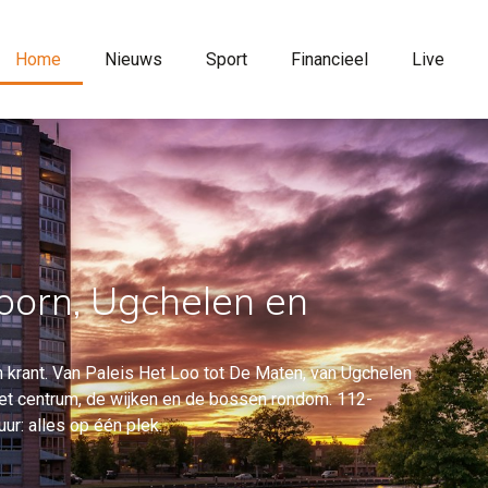
Home
Nieuws
Sport
Financieel
Live
oorn, Ugchelen en
 krant. Van Paleis Het Loo tot De Maten, van Ugchelen
 het centrum, de wijken en de bossen rondom. 112-
ur: alles op één plek.