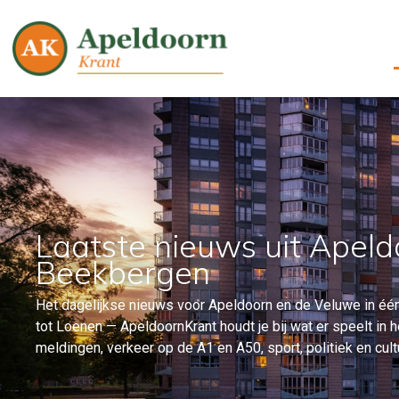
Laatste nieuws uit Apeld
Beekbergen
Het dagelijkse nieuws voor Apeldoorn en de Veluwe in één
tot Loenen — ApeldoornKrant houdt je bij wat er speelt in
meldingen, verkeer op de A1 en A50, sport, politiek en cultu