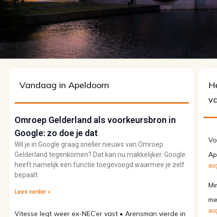
Vandaag in Apeldoorn
He
v
Omroep Gelderland als voorkeursbron in
Google: zo doe je dat
Vo
Wil je in Google graag sneller nieuws van Omroep
Ap
Gelderland tegenkomen? Dat kan nu makkelijker. Google
heeft namelijk een functie toegevoegd waarmee je zelf
aug
bepaalt
Mi
Lees verder »
me
aug
Vitesse legt weer ex-NEC’er vast • Arensman vierde in