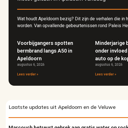
Wat houdt Apeldoorn bezig? Dit zijn de verhalen die i
worden. Van opvallende gebeurtenissen rond Paleis Het 
Voorbijgangers spotten
Minderjarige 
bermbrand langs A50 in
onder invloed
Apeldoorn
auto op de kop
augustus 6, 2026
augustus 6, 2026
Lees verder »
Lees verder »
Laatste updates uit Apeldoorn en de Veluwe
Marcouch betreurt gebrek aan gratis water op rock