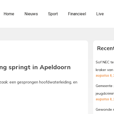
Home
Nieuws
Sport
Financieel
Live
Recent
Sof NEC te
ng springt in Apeldoorn
kraker van
augustus 8, 
rzaak: een gesprongen hoofdwaterleiding, en
Gemeente z
jeugdcrimin
augustus 8, 
Gewonde na