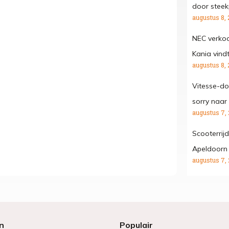
door steekp
augustus 8, 
NEC verko
Kania vind
augustus 8, 
Vitesse-do
sorry naar
augustus 7,
Scooterrij
Apeldoorn
augustus 7,
n
Populair