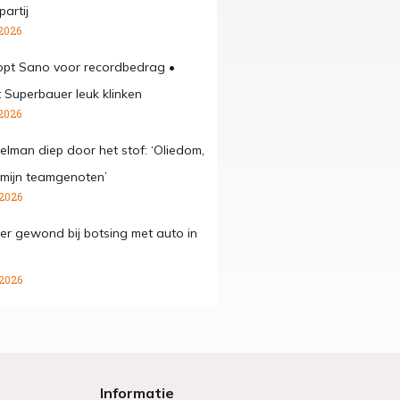
artij
2026
opt Sano voor recordbedrag •
t Superbauer leuk klinken
2026
elman diep door het stof: ‘Oliedom,
 mijn teamgenoten’
 2026
der gewond bij botsing met auto in
 2026
Informatie