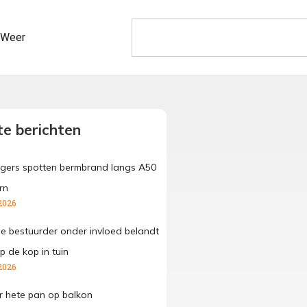
Weer
e berichten
gers spotten bermbrand langs A50
rn
2026
ge bestuurder onder invloed belandt
p de kop in tuin
2026
 hete pan op balkon