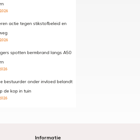
rn
 2026
ren actie tegen stikstofbeleid en
 weg
 2026
gers spotten bermbrand langs A50
rn
2026
ge bestuurder onder invloed belandt
p de kop in tuin
2026
Informatie