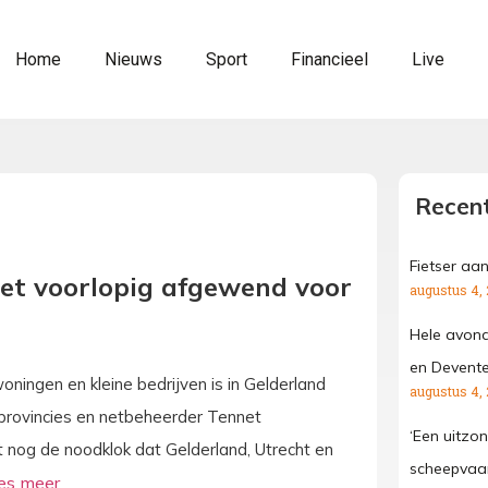
Home
Nieuws
Sport
Financieel
Live
Recent
Fietser aa
snet voorlopig afgewend voor
augustus 4,
Hele avond
en Devente
ningen en kleine bedrijven is in Gelderland
augustus 4,
 provincies en netbeheerder Tennet
‘Een uitzond
nog de noodklok dat Gelderland, Utrecht en
scheepvaar