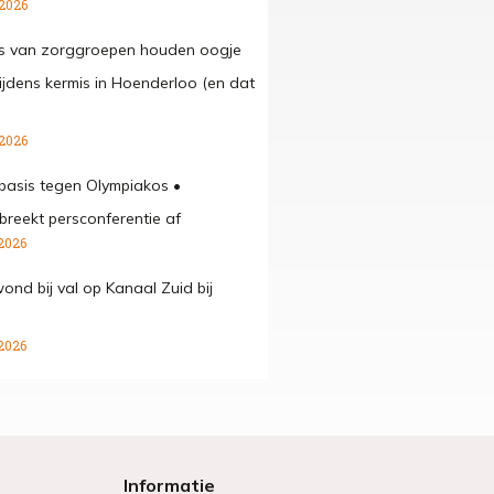
 2026
rs van zorggroepen houden oogje
 tijdens kermis in Hoenderloo (en dat
 2026
 basis tegen Olympiakos •
breekt persconferentie af
2026
ond bij val op Kanaal Zuid bij
2026
Informatie