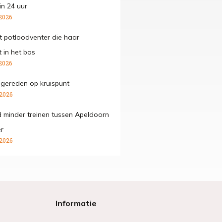
in 24 uur
2026
mt potloodventer die haar
 in het bos
2026
ngereden op kruispunt
 2026
 minder treinen tussen Apeldoorn
r
 2026
Informatie