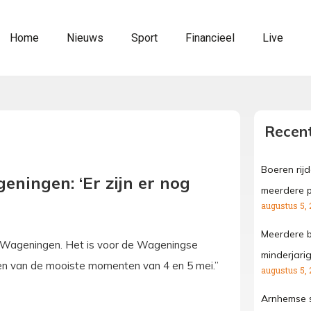
Home
Nieuws
Sport
Financieel
Live
Recent
Boeren rij
ingen: ‘Er zijn er nog
meerdere p
augustus 5, 
Meerdere b
 Wageningen. Het is voor de Wageningse
minderjari
Een van de mooiste momenten van 4 en 5 mei.”
augustus 5, 
Arnhemse s