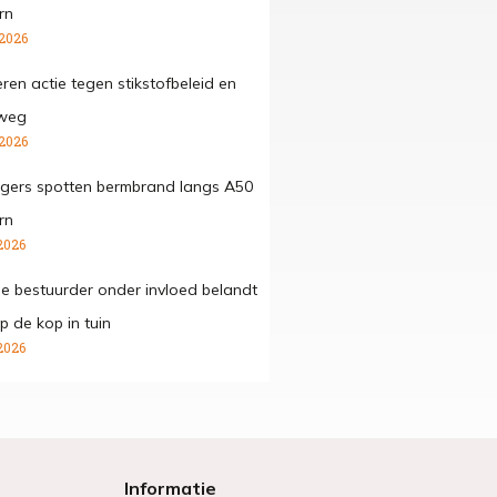
rn
 2026
ren actie tegen stikstofbeleid en
 weg
 2026
gers spotten bermbrand langs A50
rn
2026
ge bestuurder onder invloed belandt
p de kop in tuin
2026
Informatie