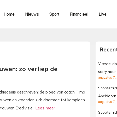
Home
Nieuws
Sport
Financieel
Live
Recent
Vitesse-do
uwen: zo verliep de
sorry naar
augustus 7,
Scooterrij
hiedenis geschreven: de ploeg van coach Timo
Apeldoorn
ouwen en kroonden zich daarmee tot kampioen.
augustus 7,
Vrouwen Eredivisie.
Scooterrij