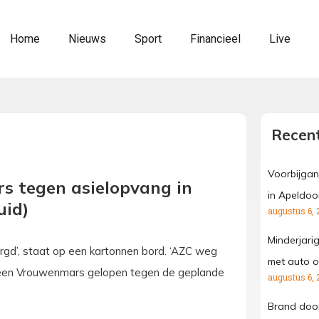
Home
Nieuws
Sport
Financieel
Live
Recent
Voorbijgan
s tegen asielopvang in
in Apeldoo
uid)
augustus 6, 
Minderjari
gd’, staat op een kartonnen bord. ‘AZC weg
met auto o
g een Vrouwenmars gelopen tegen de geplande
augustus 6, 
Brand door