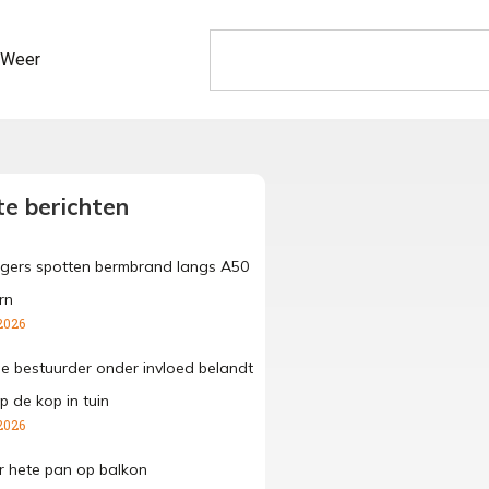
Weer
e berichten
gers spotten bermbrand langs A50
rn
2026
ge bestuurder onder invloed belandt
p de kop in tuin
2026
 hete pan op balkon