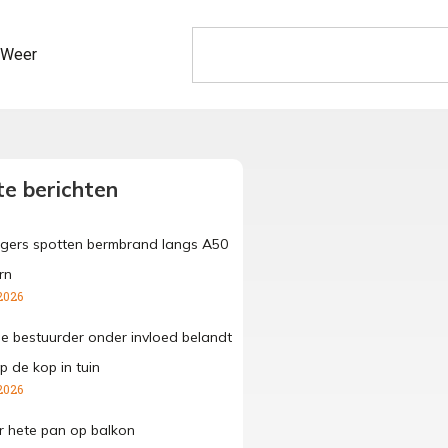
Weer
e berichten
gers spotten bermbrand langs A50
rn
2026
ge bestuurder onder invloed belandt
p de kop in tuin
2026
 hete pan op balkon