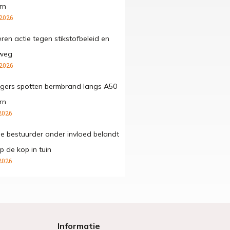
rn
 2026
ren actie tegen stikstofbeleid en
 weg
 2026
gers spotten bermbrand langs A50
rn
2026
ge bestuurder onder invloed belandt
p de kop in tuin
2026
Informatie