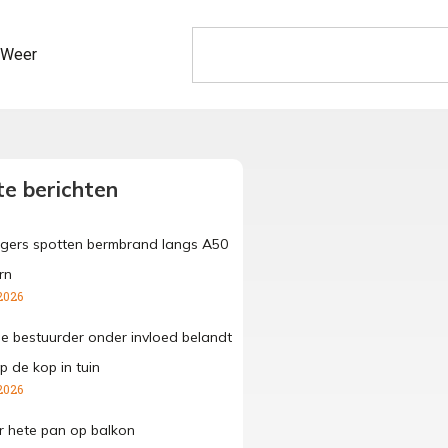
Weer
e berichten
gers spotten bermbrand langs A50
rn
2026
ge bestuurder onder invloed belandt
p de kop in tuin
2026
 hete pan op balkon