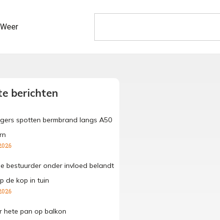
Weer
e berichten
gers spotten bermbrand langs A50
rn
2026
ge bestuurder onder invloed belandt
p de kop in tuin
2026
 hete pan op balkon