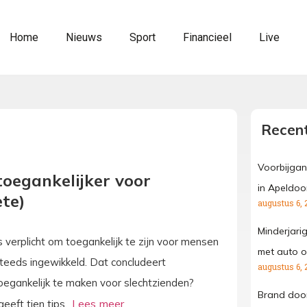
Home
Nieuws
Sport
Financieel
Live
Recent
Voorbijgan
toegankelijker voor
in Apeldoo
te)
augustus 6, 
Minderjari
verplicht om toegankelijk te zijn voor mensen
met auto o
steeds ingewikkeld. Dat concludeert
augustus 6, 
oegankelijk te maken voor slechtzienden?
Brand door
eft tien tips.