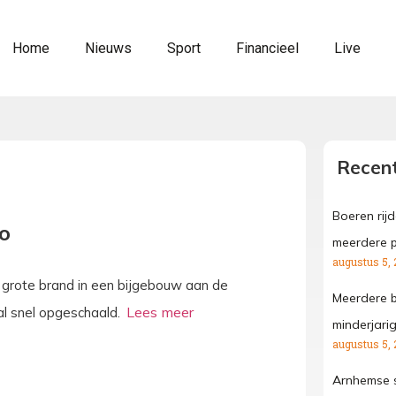
Home
Nieuws
Sport
Financieel
Live
Recent
Boeren rij
o
meerdere p
augustus 5, 
rote brand in een bijgebouw aan de
Meerdere b
al snel opgeschaald.
minderjari
augustus 5, 
Arnhemse s