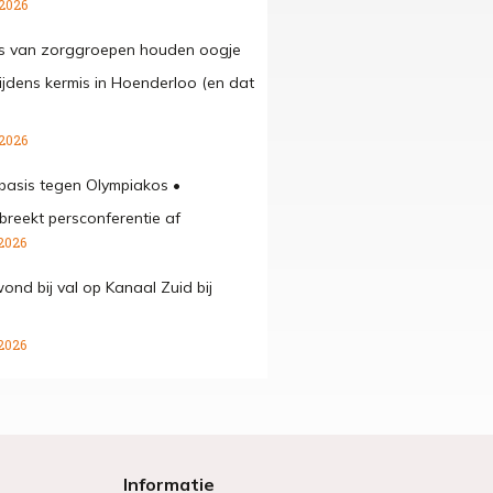
 2026
rs van zorggroepen houden oogje
 tijdens kermis in Hoenderloo (en dat
 2026
 basis tegen Olympiakos •
breekt persconferentie af
2026
ond bij val op Kanaal Zuid bij
2026
Informatie