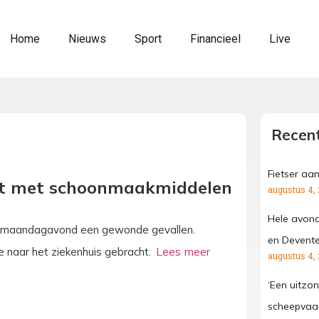
Home
Nieuws
Sport
Financieel
Live
Recent
Fietser aa
nt met schoonmaakmiddelen
augustus 4,
Hele avond
l is maandagavond een gewonde gevallen.
en Devente
e naar het ziekenhuis gebracht.
augustus 4,
‘Een uitzond
scheepvaar