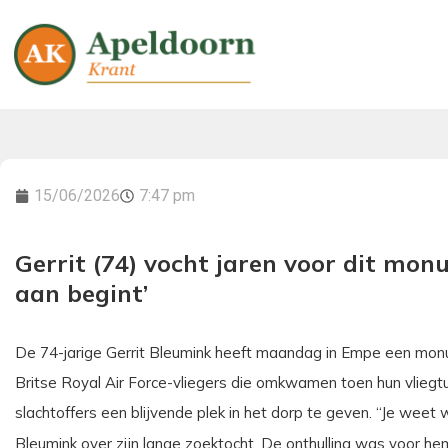
15/06/2026
7:47 pm
Gerrit (74) vocht jaren voor dit monu
aan begint’
De 74-jarige Gerrit Bleumink heeft maandag in Empe een mon
Britse Royal Air Force-vliegers die omkwamen toen hun vliegtui
slachtoffers een blijvende plek in het dorp te geven. “Je weet w
Bleumink over zijn lange zoektocht. De onthulling was voor h