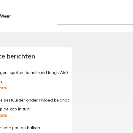
Weer
e berichten
gers spotten bermbrand langs A50
rn
2026
ge bestuurder onder invloed belandt
p de kop in tuin
2026
 hete pan op balkon