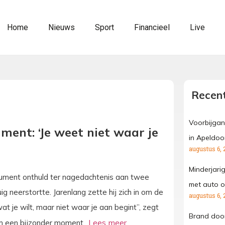
Home
Nieuws
Sport
Financieel
Live
Recent
Voorbijgan
ment: ‘Je weet niet waar je
in Apeldoo
augustus 6, 
Minderjari
ument onthuld ter nagedachtenis aan twee
met auto o
g neerstortte. Jarenlang zette hij zich in om de
augustus 6, 
at je wilt, maar niet waar je aan begint”, zegt
Brand door
em een bijzonder moment.