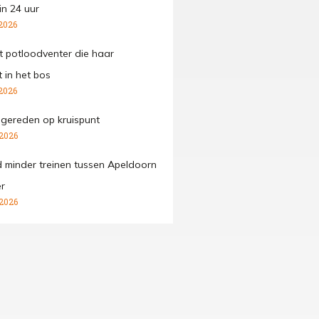
in 24 uur
2026
mt potloodventer die haar
 in het bos
2026
ngereden op kruispunt
 2026
 minder treinen tussen Apeldoorn
r
 2026