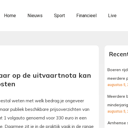
Home
Nieuws
Sport
Financieel
Live
Recent
Boeren rij
maar op de uitvaartnota kan
meerdere p
osten
augustus 5, 
Meerdere b
meestal weten met welk bedrag je ongeveer
minderjari
 maar publiek beschikbare prijsoverzichten van
augustus 5, 
aat 1 volgauto genoemd voor 330 euro in een
Arnhemse s
. Daarmee zit je in de praktijk vaak in de range