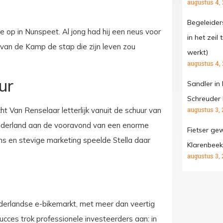
augustus 4,
Begeleide
 op in Nunspeet. Al jong had hij een neus voor
in het zeil
van de Kamp de stap die zijn leven zou
werkt)
augustus 4,
ur
Sandler in
Schreuder 
t Van Renselaar letterlijk vanuit de schuur van
augustus 3, 
n Nederland aan de vooravond van een enorme
Fietser gew
s en stevige marketing speelde Stella daar
Klarenbeek
augustus 3, 
 Nederlandse e-bikemarkt, met meer dan veertig
ucces trok professionele investeerders aan: in