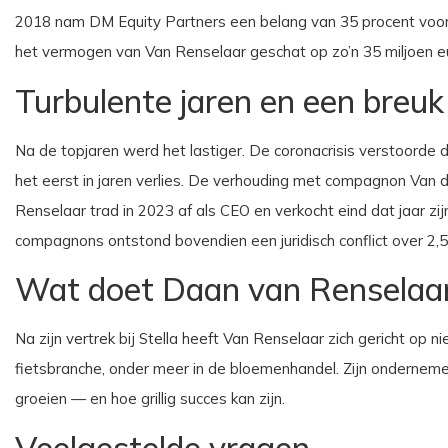
2018 nam DM Equity Partners een belang van 35 procent voor 
het vermogen van Van Renselaar geschat op zo’n 35 miljoen eu
Turbulente jaren en een breuk
Na de topjaren werd het lastiger. De coronacrisis verstoorde d
het eerst in jaren verlies. De verhouding met compagnon Van
Renselaar trad in 2023 af als CEO en verkocht eind dat jaar z
compagnons ontstond bovendien een juridisch conflict over 2,5 
Wat doet Daan van Renselaa
Na zijn vertrek bij Stella heeft Van Renselaar zich gericht op ni
fietsbranche, onder meer in de bloemenhandel. Zijn ondernemer
groeien — en hoe grillig succes kan zijn.
Veelgestelde vragen