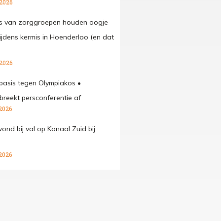
 2026
rs van zorggroepen houden oogje
 tijdens kermis in Hoenderloo (en dat
 2026
 basis tegen Olympiakos •
breekt persconferentie af
2026
ond bij val op Kanaal Zuid bij
2026