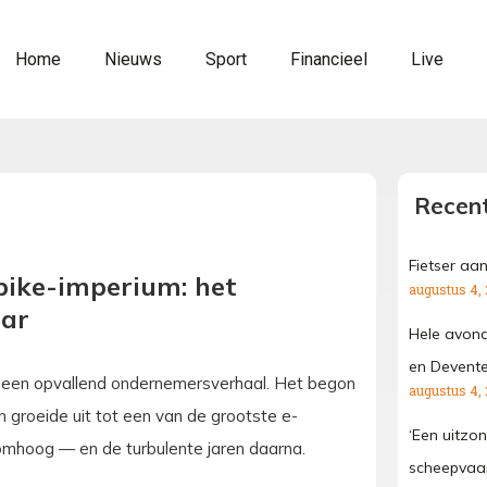
Home
Nieuws
Sport
Financieel
Live
Recent
Fietser aa
-bike-imperium: het
augustus 4,
aar
Hele avond
en Devente
n een opvallend ondernemersverhaal. Het begon
augustus 4,
n groeide uit tot een van de grootste e-
‘Een uitzond
g omhoog — en de turbulente jaren daarna.
scheepvaar