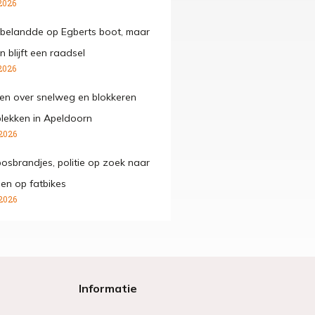
2026
belandde op Egberts boot, maar
 blijft een raadsel
2026
den over snelweg en blokkeren
lekken in Apeldoorn
2026
osbrandjes, politie op zoek naar
gen op fatbikes
2026
Informatie