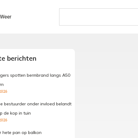
Weer
e berichten
gers spotten bermbrand langs A50
rn
2026
ge bestuurder onder invloed belandt
p de kop in tuin
2026
 hete pan op balkon