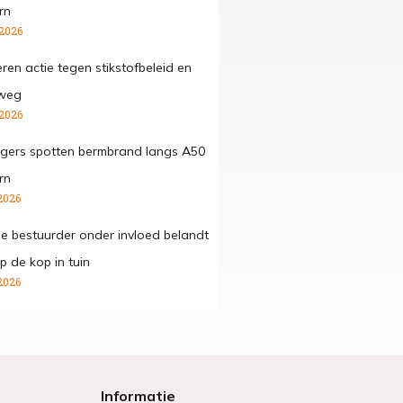
rn
 2026
ren actie tegen stikstofbeleid en
 weg
 2026
gers spotten bermbrand langs A50
rn
2026
ge bestuurder onder invloed belandt
p de kop in tuin
2026
Informatie