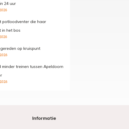
in 24 uur
2026
mt potloodventer die haar
 in het bos
2026
ngereden op kruispunt
 2026
 minder treinen tussen Apeldoorn
r
 2026
Informatie