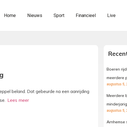
Home
Nieuws
Sport
Financieel
Live
Recent
Boeren rij
ng
meerdere p
augustus 5, 
ppel beland. Dat gebeurde na een aanrijding
Meerdere b
tse.
minderjari
augustus 5, 
Arnhemse s