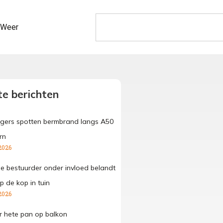
Weer
e berichten
gers spotten bermbrand langs A50
rn
2026
ge bestuurder onder invloed belandt
p de kop in tuin
2026
 hete pan op balkon